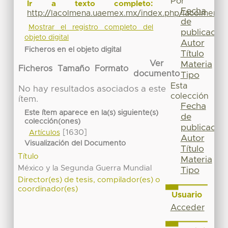
Por
Ir a texto completo:
Fecha
http://lacolmena.uaemex.mx/index.php/lacolmena/a
de
Mostrar el registro completo del
publicación
objeto digital
Autor
Ficheros en el objeto digital
Título
Ver
Materia
Ficheros
Tamaño
Formato
documento
Tipo
Esta
No hay resultados asociados a este
colección
ítem.
Fecha
Este ítem aparece en la(s) siguiente(s)
de
colección(ones)
publicación
[1630]
Artículos
Autor
Visualización del Documento
Título
Título
Materia
México y la Segunda Guerra Mundial
Tipo
Director(es) de tesis, compilador(es) o
coordinador(es)
Usuario
Acceder