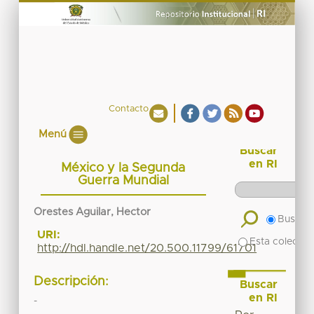
Contacto
Menú
Buscar
en RI
México y la Segunda
Guerra Mundial
Orestes Aguilar, Hector
Buscar 
URI:
Esta colecció
http://hdl.handle.net/20.500.11799/61701
Descripción:
Buscar
en RI
-