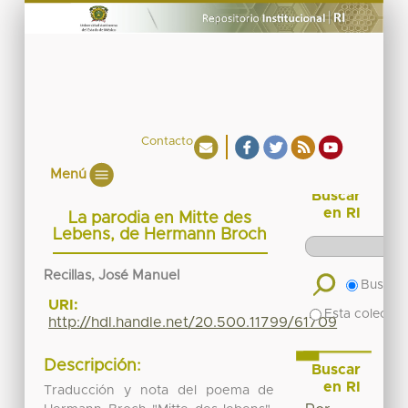
Contacto
Menú
Buscar
en RI
La parodia en Mitte des
Lebens, de Hermann Broch
Recillas, José Manuel
Buscar 
URI:
Esta colecció
http://hdl.handle.net/20.500.11799/61709
Descripción:
Buscar
en RI
Traducción y nota del poema de