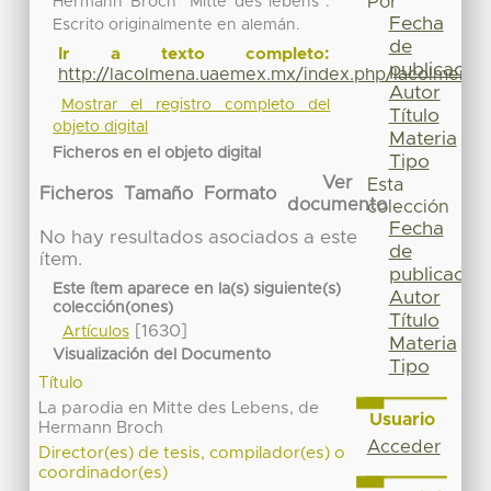
Por
Hermann Broch "Mitte des lebens".
Fecha
Escrito originalmente en alemán.
de
Ir a texto completo:
publicación
http://lacolmena.uaemex.mx/index.php/lacolmena/a
Autor
Mostrar el registro completo del
Título
objeto digital
Materia
Ficheros en el objeto digital
Tipo
Ver
Esta
Ficheros
Tamaño
Formato
documento
colección
Fecha
No hay resultados asociados a este
de
ítem.
publicación
Este ítem aparece en la(s) siguiente(s)
Autor
colección(ones)
Título
[1630]
Artículos
Materia
Visualización del Documento
Tipo
Título
La parodia en Mitte des Lebens, de
Usuario
Hermann Broch
Acceder
Director(es) de tesis, compilador(es) o
coordinador(es)