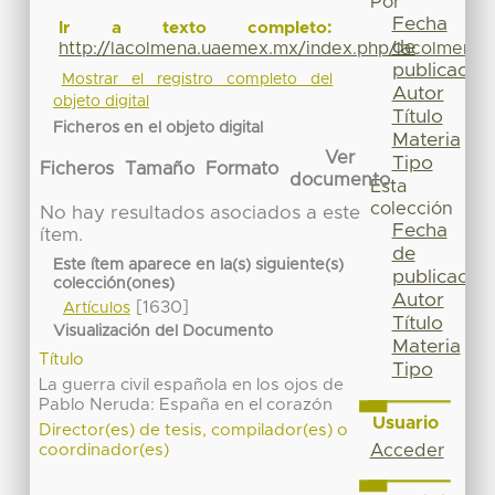
Por
Fecha
Ir a texto completo:
de
http://lacolmena.uaemex.mx/index.php/lacolmena/a
publicación
Mostrar el registro completo del
Autor
objeto digital
Título
Ficheros en el objeto digital
Materia
Ver
Tipo
Ficheros
Tamaño
Formato
documento
Esta
colección
No hay resultados asociados a este
Fecha
ítem.
de
Este ítem aparece en la(s) siguiente(s)
publicación
colección(ones)
Autor
[1630]
Artículos
Título
Visualización del Documento
Materia
Título
Tipo
La guerra civil española en los ojos de
Pablo Neruda: España en el corazón
Usuario
Director(es) de tesis, compilador(es) o
Acceder
coordinador(es)