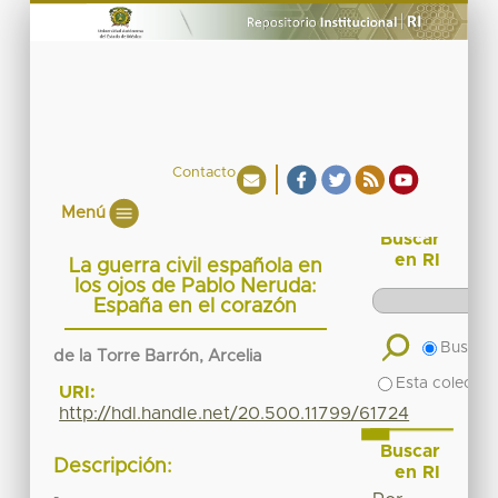
Contacto
Menú
Buscar
en RI
La guerra civil española en
los ojos de Pablo Neruda:
España en el corazón
Buscar 
de la Torre Barrón, Arcelia
Esta colecció
URI:
http://hdl.handle.net/20.500.11799/61724
Buscar
Descripción:
en RI
-