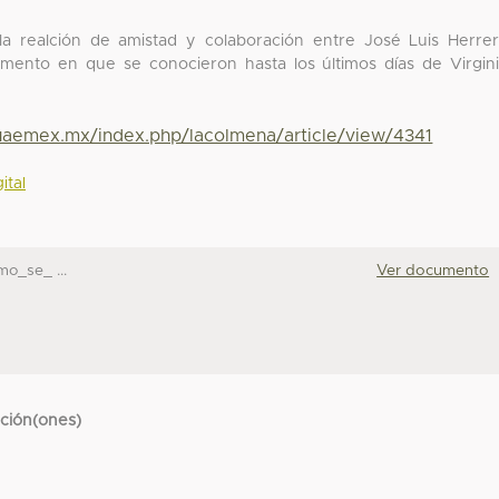
la realción de amistad y colaboración entre José Luis Herre
omento en que se conocieron hasta los últimos días de Virgin
.uaemex.mx/index.php/lacolmena/article/view/4341
ital
mo_se_ ...
Ver documento
cción(ones)