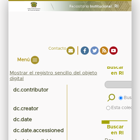
Contacto
Menú
Buscar
Mostrar el registro sencillo del objeto
en RI
digital
dc.contributor
Buscar 
Esta colecció
dc.creator
dc.date
Buscar
dc.date.accessioned
en RI