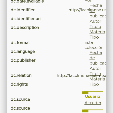
Por
dc.date.available
Fecha
dc.identifier
http://lacolmena.uae
de
publicación
dc.identifier.uri
Autor
Título
dc.description
Materia
Tipo
Esta
dc.format
colección
dc.language
Fecha
de
dc.publisher
publicación
Autor
Título
dc.relation
http://lacolmena.uaemex.mx
Materia
Tipo
dc.rights
Usuario
dc.source
Acceder
dc.source