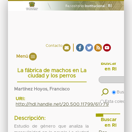
Contacto
Menú
Buscar
en RI
La fábrica de machos en La
ciudad y los perros
Martínez Hoyos, Francisco
Buscar 
URI:
Esta colecció
http://hdl.handle.net/20.500.11799/61779
Descripción:
Buscar
en RI
Estudio de género que analiza la