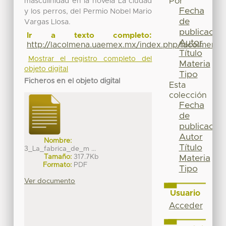
Por
masculinidad en la novela La ciudad
Fecha
y los perros, del Permio Nobel Mario
de
Vargas Llosa.
publicación
Ir a texto completo:
Autor
http://lacolmena.uaemex.mx/index.php/lacolmena/
Título
Mostrar el registro completo del
Materia
objeto digital
Tipo
Ficheros en el objeto digital
Esta
colección
Fecha
de
publicación
Autor
Nombre:
Título
3_La_fabrica_de_m ...
Tamaño:
317.7Kb
Materia
Formato:
PDF
Tipo
Ver documento
Usuario
Acceder