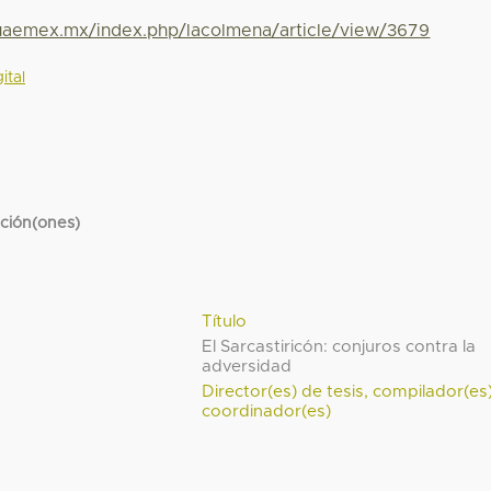
.uaemex.mx/index.php/lacolmena/article/view/3679
ital
cción(ones)
Título
El Sarcastiricón: conjuros contra la
adversidad
Director(es) de tesis, compilador(es
coordinador(es)