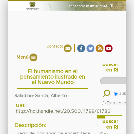
Contacto
Menú
Buscar
en RI
El humanismo en el
pensamiento ilustrado en
el Nuevo Mundo
Buscar 
Saladino-García, Alberto
Esta colecció
URI:
http://hdl.handle.net/20.500.11799/61786
Buscar
Descripción:
en RI
Luego de dos años de encarnizada