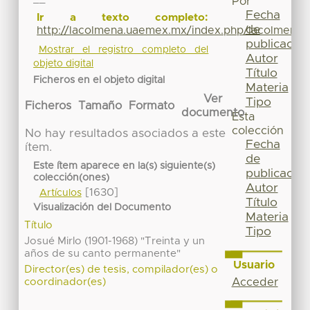
Por
Fecha
Ir a texto completo:
de
http://lacolmena.uaemex.mx/index.php/lacolmena/a
publicación
Mostrar el registro completo del
Autor
objeto digital
Título
Ficheros en el objeto digital
Materia
Ver
Tipo
Ficheros
Tamaño
Formato
documento
Esta
colección
No hay resultados asociados a este
Fecha
ítem.
de
Este ítem aparece en la(s) siguiente(s)
publicación
colección(ones)
Autor
[1630]
Artículos
Título
Visualización del Documento
Materia
Título
Tipo
Josué Mirlo (1901-1968) "Treinta y un
años de su canto permanente"
Usuario
Director(es) de tesis, compilador(es) o
Acceder
coordinador(es)