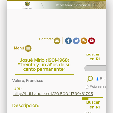
Contacto
Menú
Buscar
en RI
Josué Mirlo (1901-1968)
"Treinta y un años de su
canto permanente"
Buscar 
Valero, Francisco
Esta colecció
URI:
http://hdl.handle.net/20.500.11799/61795
Buscar
Descripción:
en RI
__