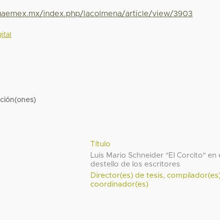
.uaemex.mx/index.php/lacolmena/article/view/3903
ital
cción(ones)
Título
Luis Mario Schneider "El Corcito" en 
destello de los escritores
Director(es) de tesis, compilador(es
coordinador(es)