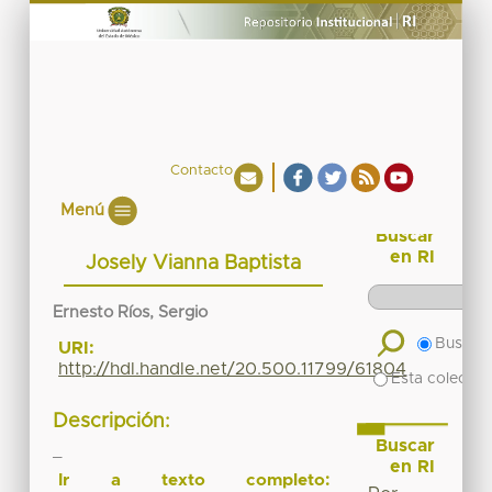
Contacto
Menú
Buscar
en RI
Josely Vianna Baptista
Ernesto Ríos, Sergio
Buscar 
URI:
http://hdl.handle.net/20.500.11799/61804
Esta colecció
Descripción:
Buscar
_
en RI
Ir a texto completo: