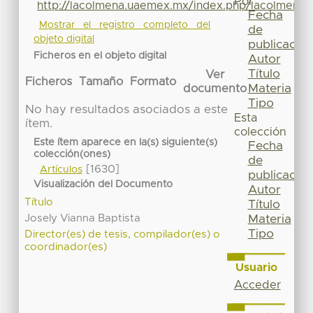
Por
http://lacolmena.uaemex.mx/index.php/lacolmena/
Fecha
Mostrar el registro completo del
de
objeto digital
publicación
Ficheros en el objeto digital
Autor
Título
Ver
Ficheros
Tamaño
Formato
Materia
documento
Tipo
No hay resultados asociados a este
Esta
ítem.
colección
Este ítem aparece en la(s) siguiente(s)
Fecha
colección(ones)
de
[1630]
Artículos
publicación
Visualización del Documento
Autor
Título
Título
Josely Vianna Baptista
Materia
Tipo
Director(es) de tesis, compilador(es) o
coordinador(es)
Usuario
Acceder