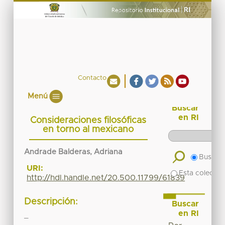
Contacto
Menú
Buscar
en RI
Consideraciones filosóficas
en torno al mexicano
Andrade Balderas, Adriana
Buscar 
URI:
Esta colecció
http://hdl.handle.net/20.500.11799/61839
Descripción:
Buscar
en RI
_