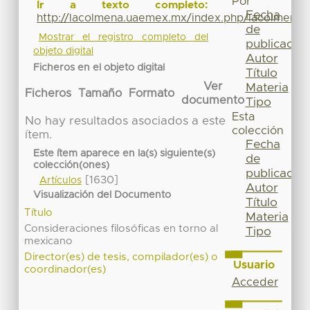
Por
Ir a texto completo:
Fecha
http://lacolmena.uaemex.mx/index.php/lacolmena/
de
Mostrar el registro completo del
publicación
objeto digital
Autor
Ficheros en el objeto digital
Título
Ver
Materia
Ficheros
Tamaño
Formato
documento
Tipo
Esta
No hay resultados asociados a este
colección
ítem.
Fecha
Este ítem aparece en la(s) siguiente(s)
de
colección(ones)
publicación
[1630]
Artículos
Autor
Visualización del Documento
Título
Título
Materia
Consideraciones filosóficas en torno al
Tipo
mexicano
Director(es) de tesis, compilador(es) o
Usuario
coordinador(es)
Acceder