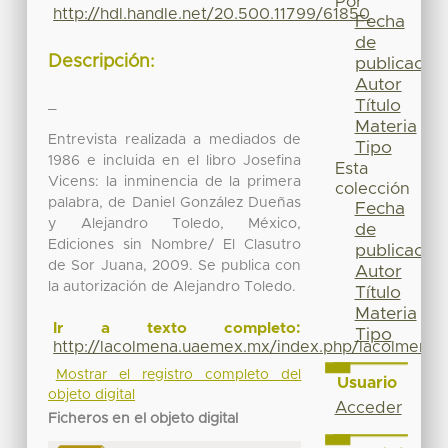
Por
http://hdl.handle.net/20.500.11799/61850
Fecha
de
Descripción:
publicación
Autor
_
Título
Materia
Entrevista realizada a mediados de
Tipo
1986 e incluida en el libro Josefina
Esta
Vicens: la inminencia de la primera
colección
palabra, de Daniel González Dueñas
Fecha
y Alejandro Toledo, México,
de
Ediciones sin Nombre/ El Clasutro
publicación
de Sor Juana, 2009. Se publica con
Autor
la autorización de Alejandro Toledo.
Título
Materia
Ir a texto completo:
Tipo
http://lacolmena.uaemex.mx/index.php/lacolmena/
Mostrar el registro completo del
Usuario
objeto digital
Acceder
Ficheros en el objeto digital