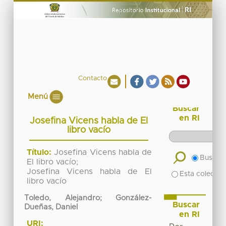
Contacto
Menú
Buscar
en RI
Josefina Vicens habla de El
libro vacío
Título:
Josefina Vicens habla de
Buscar 
El libro vacío;
Josefina Vicens habla de El
Esta colecció
libro vacío
Toledo, Alejandro; González-
Buscar
Dueñas, Daniel
en RI
URI: