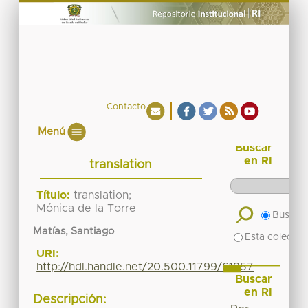
Contacto
Menú
Buscar
en RI
translation
Título:
translation;
Mónica de la Torre
Buscar 
Matías, Santiago
Esta colecció
URI:
http://hdl.handle.net/20.500.11799/61857
Buscar
en RI
Descripción: