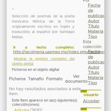
Por
Fecha
_
de
publicación
Selección de poemas de la poeta
Autor
mexicana Mónica de la Torre
Título
originalmente escritos en inglés y
Materia
traducidos al español por Santiago
Tipo
Matías.
Esta
colección
Ir a texto completo:
Fecha
http://lacolmena.uaemex.mx/index.php/lacolmena/a
de
Mostrar el registro completo del
publicación
objeto digital
Autor
Ficheros en el objeto digital
Título
Ver
Materia
Ficheros
Tamaño
Formato
documento
Tipo
No hay resultados asociados a este
ítem.
Usuario
Este ítem aparece en la(s) siguiente(s)
Acceder
colección(ones)
[1630]
Artículos