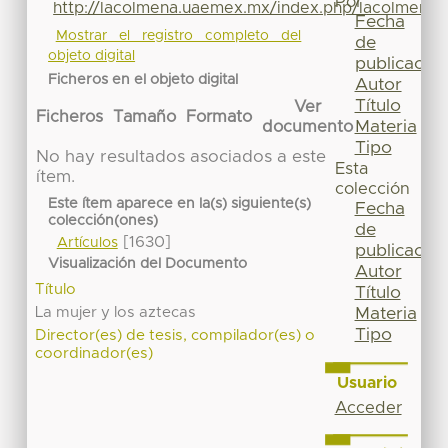
Por
http://lacolmena.uaemex.mx/index.php/lacolmena/
Fecha
Mostrar el registro completo del
de
objeto digital
publicación
Ficheros en el objeto digital
Autor
Título
Ver
Ficheros
Tamaño
Formato
Materia
documento
Tipo
No hay resultados asociados a este
Esta
ítem.
colección
Este ítem aparece en la(s) siguiente(s)
Fecha
colección(ones)
de
[1630]
Artículos
publicación
Visualización del Documento
Autor
Título
Título
La mujer y los aztecas
Materia
Tipo
Director(es) de tesis, compilador(es) o
coordinador(es)
Usuario
Acceder