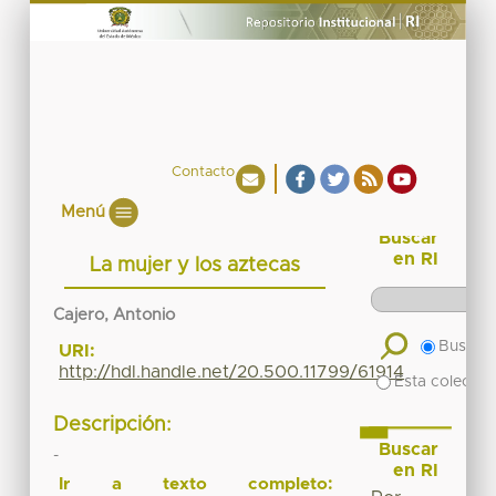
Contacto
Menú
Buscar
en RI
La mujer y los aztecas
Cajero, Antonio
Buscar 
URI:
http://hdl.handle.net/20.500.11799/61914
Esta colecció
Descripción:
Buscar
-
en RI
Ir a texto completo: