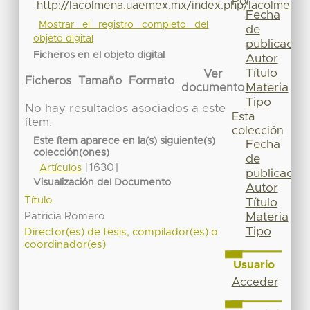
Por
http://lacolmena.uaemex.mx/index.php/lacolmena/
Fecha
Mostrar el registro completo del
de
objeto digital
publicación
Ficheros en el objeto digital
Autor
Título
Ver
Ficheros
Tamaño
Formato
Materia
documento
Tipo
No hay resultados asociados a este
Esta
ítem.
colección
Este ítem aparece en la(s) siguiente(s)
Fecha
colección(ones)
de
[1630]
Artículos
publicación
Visualización del Documento
Autor
Título
Título
Patricia Romero
Materia
Tipo
Director(es) de tesis, compilador(es) o
coordinador(es)
Usuario
Acceder