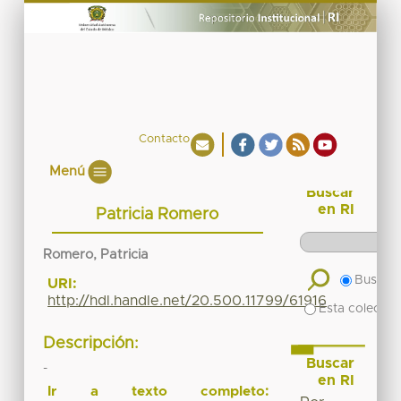
Contacto
Menú
Buscar
en RI
Patricia Romero
Romero, Patricia
Buscar 
URI:
http://hdl.handle.net/20.500.11799/61916
Esta colecció
Descripción:
Buscar
-
en RI
Ir a texto completo: