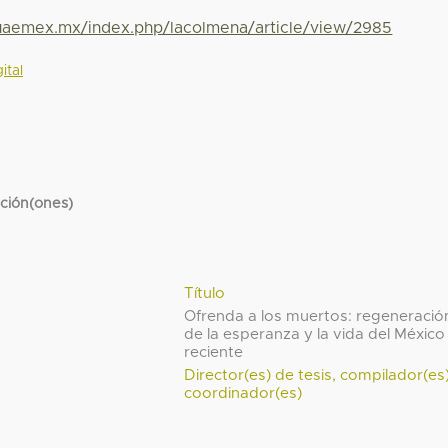
.uaemex.mx/index.php/lacolmena/article/view/2985
ital
cción(ones)
Título
Ofrenda a los muertos: regeneració
de la esperanza y la vida del México
reciente
Director(es) de tesis, compilador(es
coordinador(es)