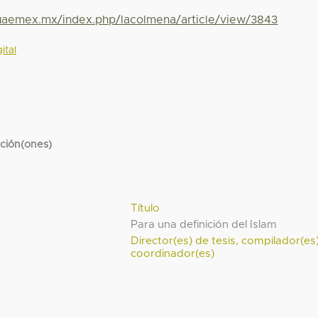
.uaemex.mx/index.php/lacolmena/article/view/3843
ital
cción(ones)
Título
Para una definición del Islam
Director(es) de tesis, compilador(es
coordinador(es)