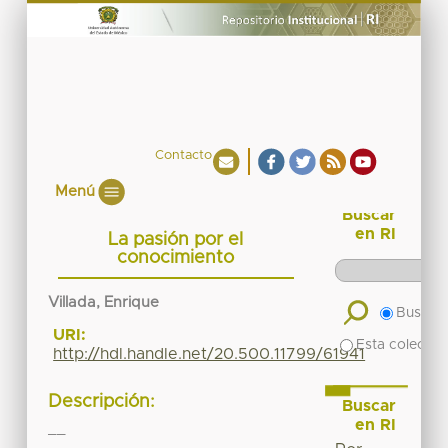
Contacto
Menú
Buscar
en RI
La pasión por el
conocimiento
Villada, Enrique
Buscar 
URI:
Esta colecció
http://hdl.handle.net/20.500.11799/61941
Descripción:
Buscar
en RI
__