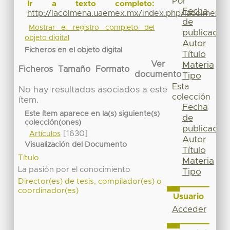
Por
Ir a texto completo:
Fecha
http://lacolmena.uaemex.mx/index.php/lacolmena/a
de
Mostrar el registro completo del
publicación
objeto digital
Autor
Ficheros en el objeto digital
Título
Ver
Materia
Ficheros
Tamaño
Formato
documento
Tipo
Esta
No hay resultados asociados a este
colección
ítem.
Fecha
Este ítem aparece en la(s) siguiente(s)
de
colección(ones)
publicación
[1630]
Artículos
Autor
Visualización del Documento
Título
Título
Materia
La pasión por el conocimiento
Tipo
Director(es) de tesis, compilador(es) o
coordinador(es)
Usuario
Acceder