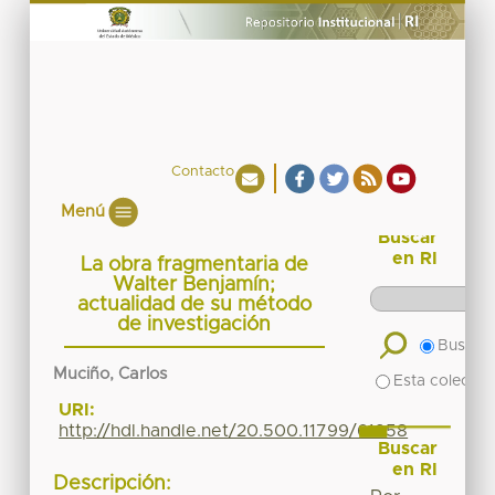
Contacto
Menú
Buscar
en RI
La obra fragmentaria de
Walter Benjamín;
actualidad de su método
de investigación
Buscar 
Muciño, Carlos
Esta colecció
URI:
http://hdl.handle.net/20.500.11799/61958
Buscar
en RI
Descripción: