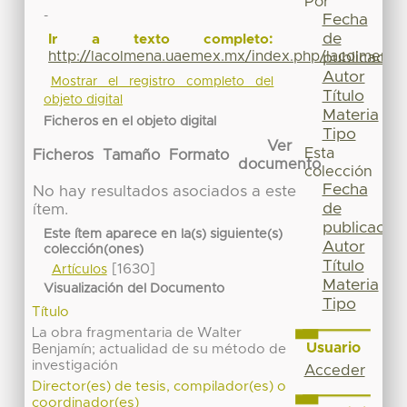
Por
-
Fecha
de
Ir a texto completo:
http://lacolmena.uaemex.mx/index.php/lacolmena/a
publicación
Autor
Mostrar el registro completo del
Título
objeto digital
Materia
Ficheros en el objeto digital
Tipo
Ver
Esta
Ficheros
Tamaño
Formato
documento
colección
Fecha
No hay resultados asociados a este
de
ítem.
publicación
Este ítem aparece en la(s) siguiente(s)
Autor
colección(ones)
Título
[1630]
Artículos
Materia
Visualización del Documento
Tipo
Título
La obra fragmentaria de Walter
Usuario
Benjamín; actualidad de su método de
investigación
Acceder
Director(es) de tesis, compilador(es) o
coordinador(es)