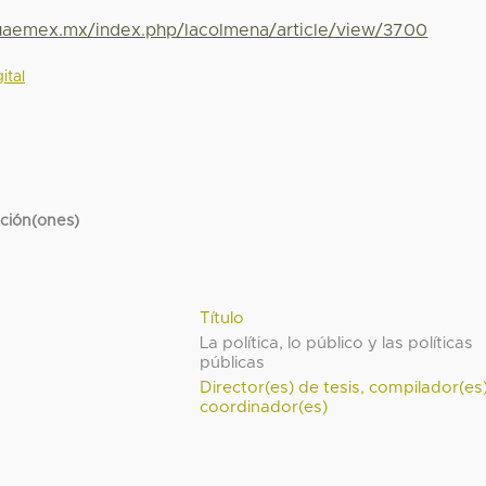
.uaemex.mx/index.php/lacolmena/article/view/3700
ital
cción(ones)
Título
La política, lo público y las políticas
públicas
Director(es) de tesis, compilador(es
coordinador(es)