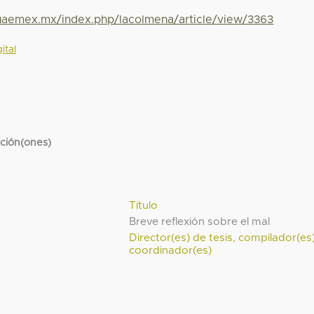
.uaemex.mx/index.php/lacolmena/article/view/3363
ital
cción(ones)
Título
Breve reflexión sobre el mal
Director(es) de tesis, compilador(es
coordinador(es)