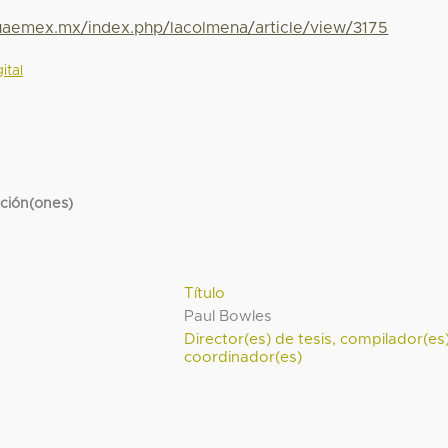
.uaemex.mx/index.php/lacolmena/article/view/3175
ital
cción(ones)
Título
Paul Bowles
Director(es) de tesis, compilador(es
coordinador(es)