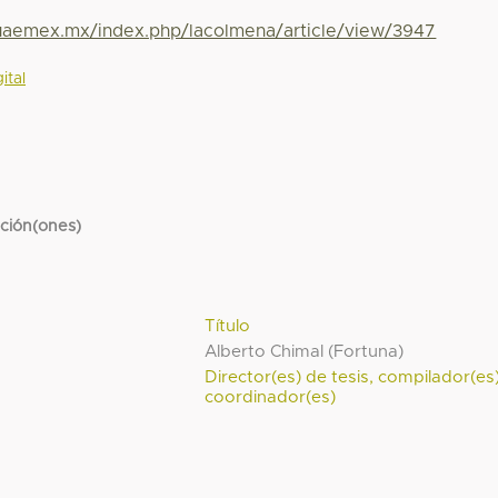
.uaemex.mx/index.php/lacolmena/article/view/3947
ital
cción(ones)
Título
Alberto Chimal (Fortuna)
Director(es) de tesis, compilador(es
coordinador(es)