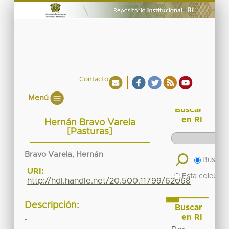
Contacto
Menú
Buscar
en RI
Hernán Bravo Varela
[Pasturas]
Bravo Varela, Hernán
Buscar 
URI:
Esta colecció
http://hdl.handle.net/20.500.11799/62068
Descripción:
Buscar
en RI
-