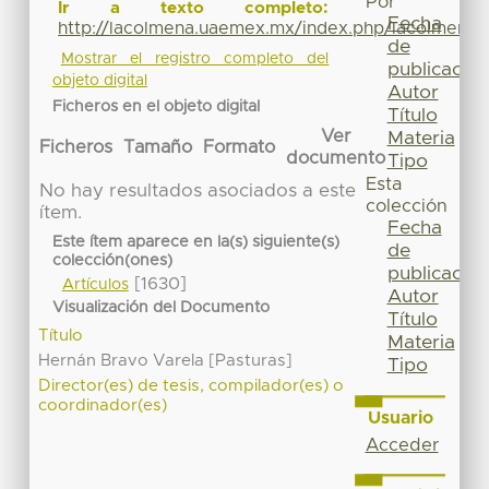
Por
Ir a texto completo:
Fecha
http://lacolmena.uaemex.mx/index.php/lacolmena/
de
Mostrar el registro completo del
publicación
objeto digital
Autor
Ficheros en el objeto digital
Título
Ver
Materia
Ficheros
Tamaño
Formato
documento
Tipo
Esta
No hay resultados asociados a este
colección
ítem.
Fecha
Este ítem aparece en la(s) siguiente(s)
de
colección(ones)
publicación
[1630]
Artículos
Autor
Visualización del Documento
Título
Título
Materia
Hernán Bravo Varela [Pasturas]
Tipo
Director(es) de tesis, compilador(es) o
coordinador(es)
Usuario
Acceder