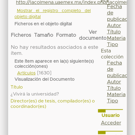
Por
http://lacolmena.uaemex.mx/index.php/lacolmena/a
Fecha
Mostrar el registro completo del
de
objeto digital
publicación
Ficheros en el objeto digital
Autor
Título
Ver
Ficheros
Tamaño
Formato
Materia
documento
Tipo
No hay resultados asociados a este
Esta
ítem.
colección
Este ítem aparece en la(s) siguiente(s)
Fecha
colección(ones)
de
[1630]
Artículos
publicación
Visualización del Documento
Autor
Título
Título
¿Vivirá la universidad?
Materia
Tipo
Director(es) de tesis, compilador(es) o
coordinador(es)
Usuario
Acceder