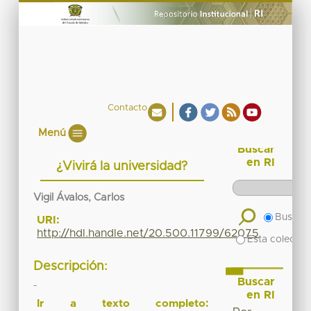
Contacto
Menú
Buscar
en RI
¿Vivirá la universidad?
Vigil Ávalos, Carlos
Buscar 
URI:
http://hdl.handle.net/20.500.11799/62075
Esta colecció
Descripción:
Buscar
-
en RI
Ir a texto completo: