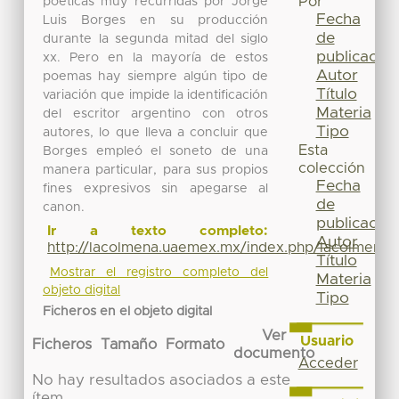
Por
poéticas muy recurridas por Jorge
Fecha
Luis Borges en su producción
de
durante la segunda mitad del siglo
publicación
xx. Pero en la mayoría de estos
Autor
poemas hay siempre algún tipo de
Título
variación que impide la identificación
Materia
del escritor argentino con otros
Tipo
autores, lo que lleva a concluir que
Esta
Borges empleó el soneto de una
colección
manera particular, para sus propios
Fecha
fines expresivos sin apegarse al
de
canon.
publicación
Ir a texto completo:
Autor
http://lacolmena.uaemex.mx/index.php/lacolmena/a
Título
Mostrar el registro completo del
Materia
objeto digital
Tipo
Ficheros en el objeto digital
Ver
Usuario
Ficheros
Tamaño
Formato
documento
Acceder
No hay resultados asociados a este
ítem.