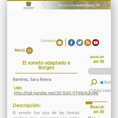
Contacto
Menú
Buscar
en RI
El soneto adaptado a
Borges
Ramírez, Sara Rivera
Buscar 
URI:
Esta colecció
http://hdl.handle.net/20.500.11799/62096
Descripción:
Buscar
en RI
El soneto fue una de las formas