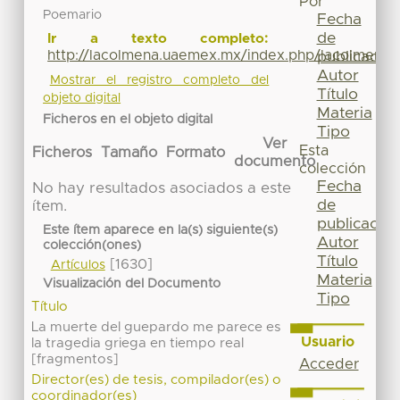
Por
Poemario
Fecha
de
Ir a texto completo:
http://lacolmena.uaemex.mx/index.php/lacolmena/
publicación
Autor
Mostrar el registro completo del
Título
objeto digital
Materia
Ficheros en el objeto digital
Tipo
Ver
Esta
Ficheros
Tamaño
Formato
documento
colección
Fecha
No hay resultados asociados a este
de
ítem.
publicación
Este ítem aparece en la(s) siguiente(s)
Autor
colección(ones)
Título
[1630]
Artículos
Materia
Visualización del Documento
Tipo
Título
La muerte del guepardo me parece es
Usuario
la tragedia griega en tiempo real
[fragmentos]
Acceder
Director(es) de tesis, compilador(es) o
coordinador(es)