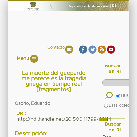
Contacto
Menú
Buscar
en RI
La muerte del guepardo
me parece es la tragedia
griega en tiempo real
[fragmentos]
Buscar 
Osorio, Eduardo
Esta colecció
URI:
http://hdl.handle.net/20.500.11799/62114
Buscar
en RI
Descripción: