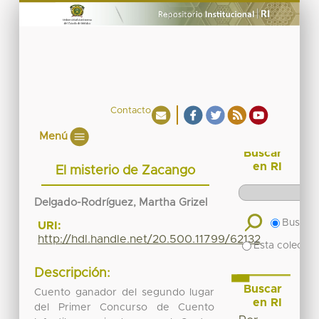
Contacto
Menú
Buscar
en RI
El misterio de Zacango
Delgado-Rodríguez, Martha Grizel
Buscar 
URI:
http://hdl.handle.net/20.500.11799/62132
Esta colecció
Descripción:
Buscar
Cuento ganador del segundo lugar
en RI
del Primer Concurso de Cuento