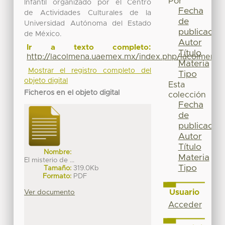
Por
Infantil organizado por el Centro
Fecha
de Actividades Culturales de la
de
Universidad Autónoma del Estado
publicación
de México.
Autor
Ir a texto completo:
Título
http://lacolmena.uaemex.mx/index.php/lacolmena/a
Materia
Mostrar el registro completo del
Tipo
objeto digital
Esta
Ficheros en el objeto digital
colección
Fecha
de
publicación
Autor
Título
Nombre:
Materia
El misterio de ...
Tipo
Tamaño:
319.0Kb
Formato:
PDF
Usuario
Ver documento
Acceder