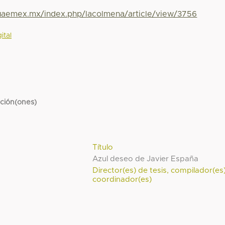
.uaemex.mx/index.php/lacolmena/article/view/3756
ital
cción(ones)
Título
Azul deseo de Javier España
Director(es) de tesis, compilador(es
coordinador(es)