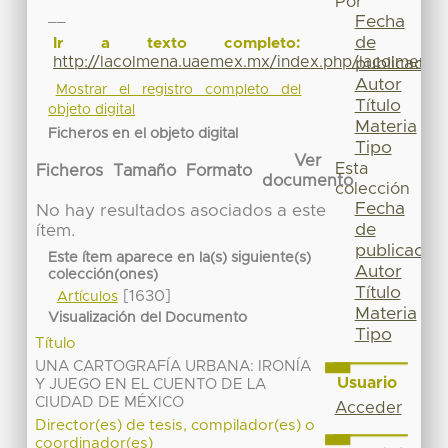
Por
__
Fecha
de
Ir a texto completo:
http://lacolmena.uaemex.mx/index.php/lacolmena/
publicación
Autor
Mostrar el registro completo del
Título
objeto digital
Materia
Ficheros en el objeto digital
Tipo
Ver
Esta
Ficheros
Tamaño
Formato
documento
colección
Fecha
No hay resultados asociados a este
de
ítem.
publicación
Este ítem aparece en la(s) siguiente(s)
Autor
colección(ones)
Título
[1630]
Artículos
Materia
Visualización del Documento
Tipo
Título
UNA CARTOGRAFÍA URBANA: IRONÍA
Usuario
Y JUEGO EN EL CUENTO DE LA
CIUDAD DE MÉXICO
Acceder
Director(es) de tesis, compilador(es) o
coordinador(es)