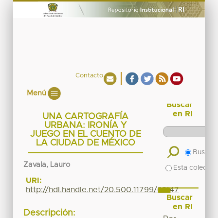
Contacto
Menú
Buscar
en RI
UNA CARTOGRAFÍA
URBANA: IRONÍA Y
JUEGO EN EL CUENTO DE
LA CIUDAD DE MÉXICO
Buscar 
Zavala, Lauro
Esta colecció
URI:
http://hdl.handle.net/20.500.11799/62147
Buscar
en RI
Descripción: