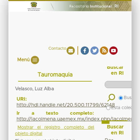
Contacto
Menú
Buscar
en RI
Tauromaquia
Velasco, Luz Alba
Buscar 
URI:
http://hdl.handle.net/20.500.11799/62148
Esta colecció
Ir a texto completo:
http://lacolmena.uaemex.mx/index.php/lacolmena/a
Buscar
Mostrar el registro completo del
en RI
objeto digital