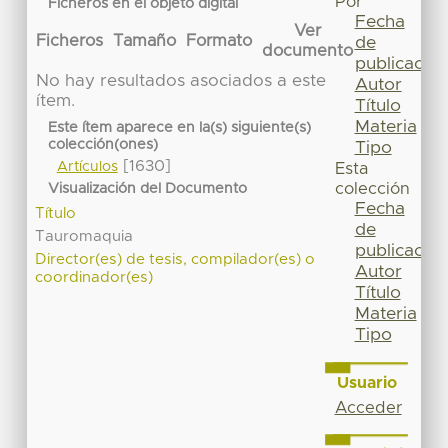
Por
Ficheros en el objeto digital
Fecha
Ver
Ficheros
Tamaño
Formato
de
documento
publicación
No hay resultados asociados a este
Autor
ítem.
Título
Materia
Este ítem aparece en la(s) siguiente(s)
colección(ones)
Tipo
[1630]
Artículos
Esta
colección
Visualización del Documento
Fecha
Título
de
Tauromaquia
publicación
Director(es) de tesis, compilador(es) o
Autor
coordinador(es)
Título
Materia
Tipo
Usuario
Acceder