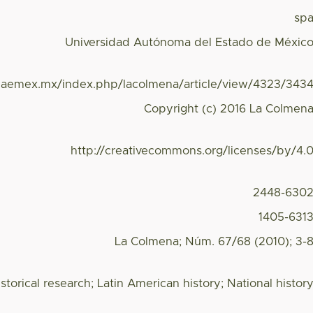
sp
Universidad Autónoma del Estado de Méxic
.uaemex.mx/index.php/lacolmena/article/view/4323/343
Copyright (c) 2016 La Colmen
http://creativecommons.org/licenses/by/4.
2448-630
1405-631
La Colmena; Núm. 67/68 (2010); 3-
istorical research; Latin American history; National histor