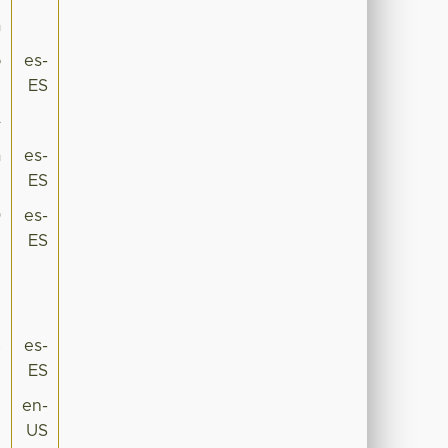
a
o
es-
ES
4
a
es-
ES
0
es-
ES
2
3
8
es-
ES
y
en-
US