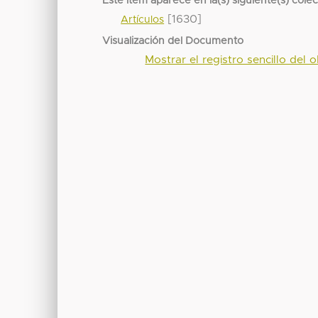
Este ítem aparece en la(s) siguiente(s) cole
[1630]
Artículos
Visualización del Documento
Mostrar el registro sencillo del o