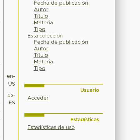
Fecha de publicación
Autor
l
Título
6
Materia
Tipo
Z
Esta colección
Fecha de publicación
Z
Autor
3
Título
Materia
9
Tipo
-
en-
US
Usuario
l
es-
Acceder
a
ES
a
s
Estadísticas
.
Estadísticas de uso
f