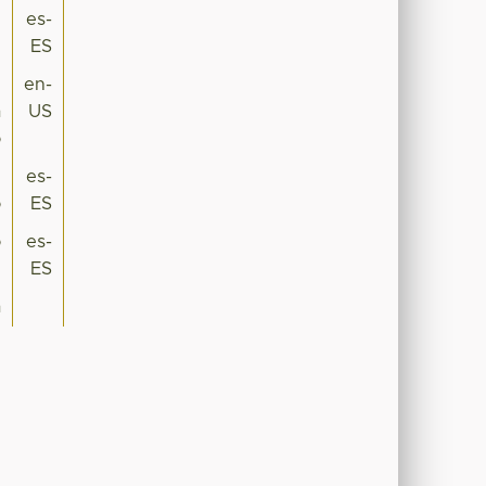
l
es-
ES
y
en-
a
US
o
y
es-
o
ES
o
es-
ES
a