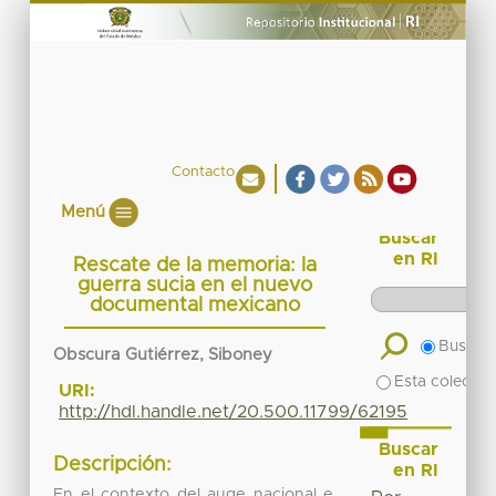
Contacto
Menú
Buscar
en RI
Rescate de la memoria: la
guerra sucia en el nuevo
documental mexicano
Buscar 
Obscura Gutiérrez, Siboney
Esta colecció
URI:
http://hdl.handle.net/20.500.11799/62195
Buscar
Descripción:
en RI
En el contexto del auge nacional e