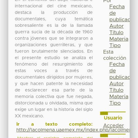
Por
internacional del cine mexicano,
Fecha
destaca la producción de
de
documentales, cuya temática
publicación
sobresaliente es la de la llamada
Autor
guerra sucia de la década de 1960
Título
contra jóvenes que se integraron a
Materia
organizaciones guerrilleras, y que
Tipo
fueron brutalmente silenciados. En
Esta
el presente estudio se analiza el
colección
Fecha
fenómeno del resurgimiento de
de
estas voces a través de
publicación
documentales dirigidos por mujeres,
Autor
y que hacen patente la necesidad
Título
de esclarecer esa parte de la
Materia
memoria colectiva que fue negada,
Tipo
distorcionada u olvidada, misma que
exige un lugar en la historia del siglo
XX mexicano.
Usuario
Ir a texto completo:
Acceder
http://lacolmena.uaemex.mx/index.php/lacolmena/a