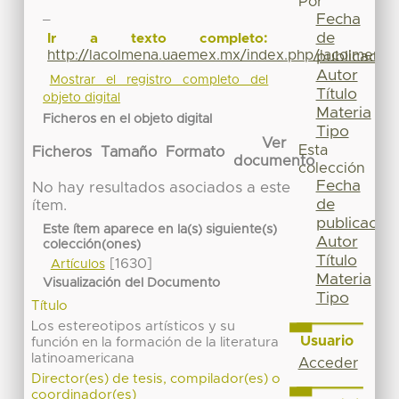
Por
_
Fecha
de
Ir a texto completo:
http://lacolmena.uaemex.mx/index.php/lacolmena/
publicación
Autor
Mostrar el registro completo del
Título
objeto digital
Materia
Ficheros en el objeto digital
Tipo
Ver
Esta
Ficheros
Tamaño
Formato
documento
colección
Fecha
No hay resultados asociados a este
de
ítem.
publicación
Este ítem aparece en la(s) siguiente(s)
Autor
colección(ones)
Título
[1630]
Artículos
Materia
Visualización del Documento
Tipo
Título
Los estereotipos artísticos y su
Usuario
función en la formación de la literatura
latinoamericana
Acceder
Director(es) de tesis, compilador(es) o
coordinador(es)