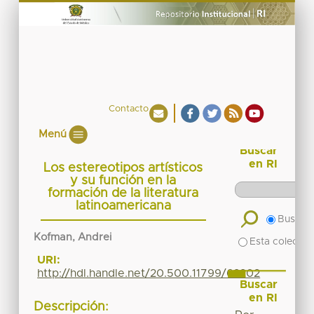
Contacto
Menú
Buscar
en RI
Los estereotipos artísticos
y su función en la
formación de la literatura
latinoamericana
Buscar 
Kofman, Andrei
Esta colecció
URI:
http://hdl.handle.net/20.500.11799/62202
Buscar
en RI
Descripción: