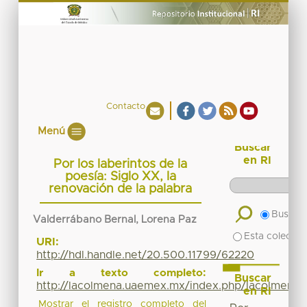
Contacto
Menú
Buscar
en RI
Por los laberintos de la
poesía: Siglo XX, la
renovación de la palabra
Buscar 
Valderrábano Bernal, Lorena Paz
Esta colecció
URI:
http://hdl.handle.net/20.500.11799/62220
Ir a texto completo:
Buscar
http://lacolmena.uaemex.mx/index.php/lacolmena/
en RI
Mostrar el registro completo del