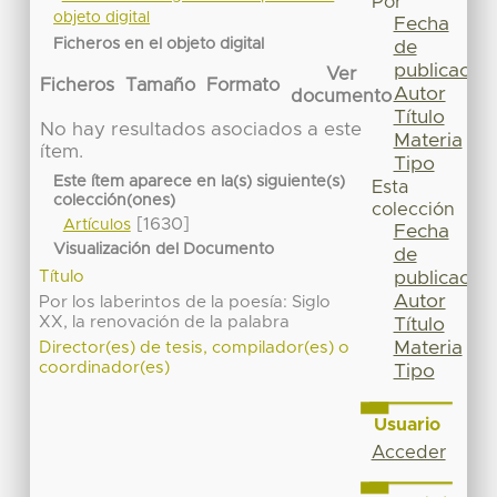
Por
objeto digital
Fecha
Ficheros en el objeto digital
de
publicación
Ver
Ficheros
Tamaño
Formato
Autor
documento
Título
No hay resultados asociados a este
Materia
ítem.
Tipo
Este ítem aparece en la(s) siguiente(s)
Esta
colección(ones)
colección
[1630]
Artículos
Fecha
Visualización del Documento
de
publicación
Título
Autor
Por los laberintos de la poesía: Siglo
XX, la renovación de la palabra
Título
Materia
Director(es) de tesis, compilador(es) o
coordinador(es)
Tipo
Usuario
Acceder