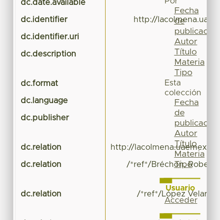
Por
dc.date.available
Fecha
dc.identifier
http://lacolmena.uae
de
publicación
dc.identifier.uri
Autor
Título
dc.description
Materia
Tipo
Esta
dc.format
colección
dc.language
Fecha
de
dc.publisher
publicación
Autor
Título
dc.relation
http://lacolmena.uaemex.mx
Materia
Tipo
dc.relation
/*ref*/Bréchon, Robert 
Usuario
dc.relation
/*ref*/López Velarde.
Acceder