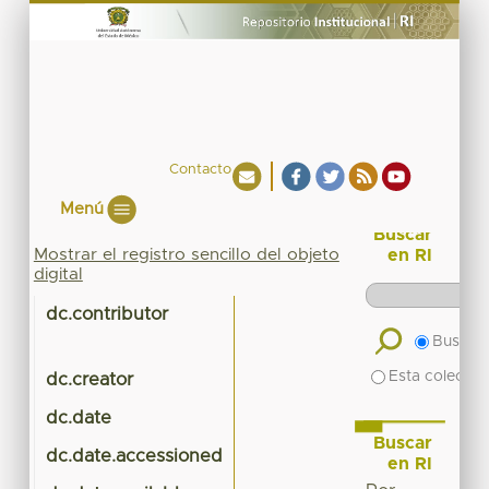
Contacto
Menú
Buscar
Mostrar el registro sencillo del objeto
en RI
digital
dc.contributor
Buscar 
Esta colecció
dc.creator
dc.date
Buscar
dc.date.accessioned
en RI