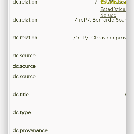
Estadísticas
dc.relation
/*ref*/Pessoa. F
Estadísticas
de uso
dc.relation
/*ref*/. Bernardo Soares:
dc.relation
/*ref*/, Obras em prosa. C
dc.source
dc.source
dc.source
dc.title
De L
dc.type
dc.provenance