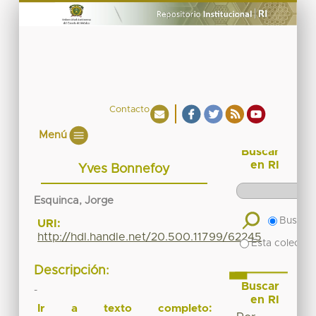
Contacto
Menú
Buscar
en RI
Yves Bonnefoy
Esquinca, Jorge
Buscar 
URI:
http://hdl.handle.net/20.500.11799/62245
Esta colecció
Descripción:
Buscar
-
en RI
Ir a texto completo: