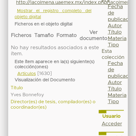
Por
http://lacolmena.uaemex.mx/index.php/lacolmena/a
Fecha
Mostrar el registro completo del
de
objeto digital
publicación
Ficheros en el objeto digital
Autor
Título
Ver
Ficheros
Tamaño
Formato
Materia
documento
Tipo
No hay resultados asociados a este
Esta
ítem.
colección
Este ítem aparece en la(s) siguiente(s)
Fecha
colección(ones)
de
[1630]
Artículos
publicación
Visualización del Documento
Autor
Título
Título
Yves Bonnefoy
Materia
Tipo
Director(es) de tesis, compilador(es) o
coordinador(es)
Usuario
Acceder