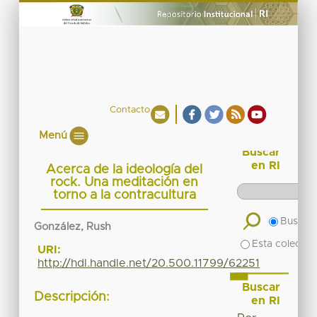
Contacto
Menú
Buscar
en RI
Acerca de la ideología del
rock. Una meditación en
torno a la contracultura
Buscar 
González, Rush
Esta colecció
URI:
http://hdl.handle.net/20.500.11799/62251
Buscar
Descripción:
en RI
_