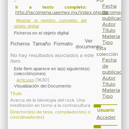
Por
Fecha
Ir a texto completo:
de
http://lacolmena.uaemex.mx/index.php/lacolmena/
publicación
Mostrar el registro completo del
Autor
objeto digital
Título
Ficheros en el objeto digital
Materia
Ver
Tipo
Ficheros
Tamaño
Formato
documento
Esta
colección
No hay resultados asociados a este
Fecha
ítem.
de
Este ítem aparece en la(s) siguiente(s)
publicación
colección(ones)
Autor
[1630]
Artículos
Título
Visualización del Documento
Materia
Título
Tipo
Acerca de la ideología del rock. Una
meditación en torno a la contracultura
Usuario
Director(es) de tesis, compilador(es) o
Acceder
coordinador(es)