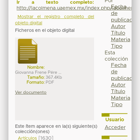
Por
Ir a texto completo:
Fecha
http://lacolmena.uaemex.mx/index.php/lacolmena/
de
Mostrar el registro completo del
publicación
objeto digital
Autor
Ficheros en el objeto digital
Título
Materia
Tipo
Esta
colección
Fecha
Nombre:
de
Giovanna Frene Pére ...
Tamaño:
367.4Kb
publicación
Formato:
PDF
Autor
Título
Ver documento
Materia
Tipo
Usuario
Este ítem aparece en la(s) siguiente(s)
Acceder
colección(ones)
[1630]
Artículos