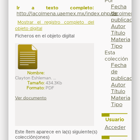
Por
Fecha
Ir a texto completo:
de
http://lacolmena.uaemex.mx/index.php/lacolmena/a
publicación
Mostrar el registro completo del
Autor
objeto digital
Título
Ficheros en el objeto digital
Materia
Tipo
Esta
colección
Fecha
de
Nombre:
publicación
Clayton Eshleman. ...
Tamaño:
434.3Kb
Autor
Formato:
PDF
Título
Materia
Ver documento
Tipo
Usuario
Acceder
Este ítem aparece en la(s) siguiente(s)
colección(ones)