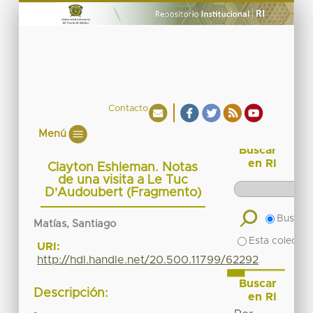
Contacto
Menú
Buscar
en RI
Clayton Eshleman. Notas
de una visita a Le Tuc
D'Audoubert (Fragmento)
Buscar 
Matías, Santiago
Esta colecció
URI:
http://hdl.handle.net/20.500.11799/62292
Buscar
Descripción:
en RI
-