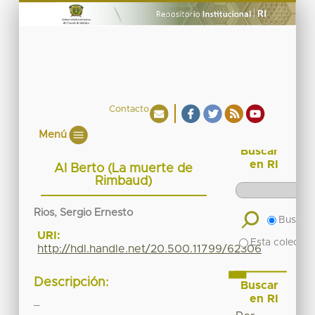
Contacto
Menú
Buscar
en RI
Al Berto (La muerte de
Rimbaud)
Rios, Sergio Ernesto
Buscar 
URI:
Esta colecció
http://hdl.handle.net/20.500.11799/62306
Descripción:
Buscar
en RI
_