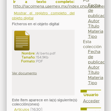
Por
Ir a texto completo:
Fecha
http://lacolmena.uaemex.mx/index.php/lacolmena/a
de
Mostrar el registro completo del
publicación
objeto digital
Autor
Ficheros en el objeto digital
Título
Materia
Tipo
Esta
colección
Fecha
Nombre:
Al berto.pdf
de
Tamaño:
154.9Kb
Formato:
PDF
publicación
Autor
Título
Ver documento
Materia
Tipo
Usuario
Este ítem aparece en la(s) siguiente(s)
Acceder
colección(ones)
[1630]
Artículos