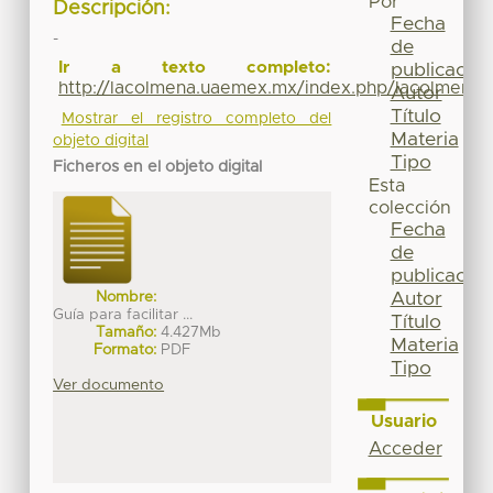
Por
Descripción:
Fecha
-
de
Ir a texto completo:
publicación
http://lacolmena.uaemex.mx/index.php/lacolmena/
Autor
Título
Mostrar el registro completo del
Materia
objeto digital
Tipo
Ficheros en el objeto digital
Esta
colección
Fecha
de
publicación
Nombre:
Autor
Guía para facilitar ...
Título
Tamaño:
4.427Mb
Materia
Formato:
PDF
Tipo
Ver documento
Usuario
Acceder