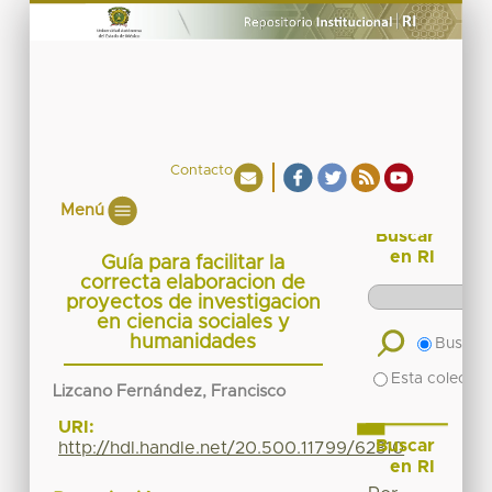
Contacto
Menú
Buscar
en RI
Guía para facilitar la
correcta elaboracion de
proyectos de investigacion
en ciencia sociales y
humanidades
Buscar 
Esta colecció
Lizcano Fernández, Francisco
URI:
Buscar
http://hdl.handle.net/20.500.11799/62310
en RI