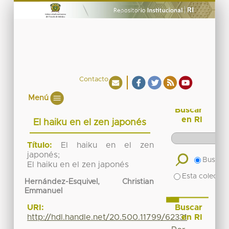
Contacto
Menú
Buscar
en RI
El haiku en el zen japonés
Título:
El haiku en el zen
japonés;
Buscar 
El haiku en el zen japonés
Esta colecció
Hernández-Esquivel, Christian
Emmanuel
Buscar
URI:
en RI
http://hdl.handle.net/20.500.11799/62331