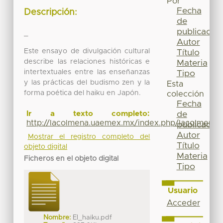
Por
Fecha
Descripción:
de
publicación
_
Autor
Este ensayo de divulgación cultural
Título
describe las relaciones históricas e
Materia
intertextuales entre las enseñanzas
Tipo
y las prácticas del budismo zen y la
Esta
forma poética del haiku en Japón.
colección
Fecha
de
Ir a texto completo:
http://lacolmena.uaemex.mx/index.php/lacolmena/
publicación
Autor
Mostrar el registro completo del
Título
objeto digital
Materia
Ficheros en el objeto digital
Tipo
Usuario
Acceder
Nombre:
El_haiku.pdf