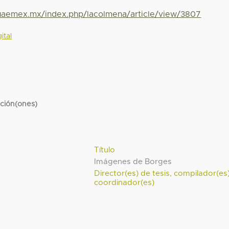
.uaemex.mx/index.php/lacolmena/article/view/3807
ital
cción(ones)
Título
Imágenes de Borges
Director(es) de tesis, compilador(es
coordinador(es)