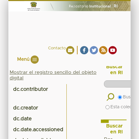
Contacto
Menú
Buscar
Mostrar el registro sencillo del objeto
en RI
digital
dc.contributor
Buscar 
Esta colecció
dc.creator
dc.date
Buscar
dc.date.accessioned
en RI