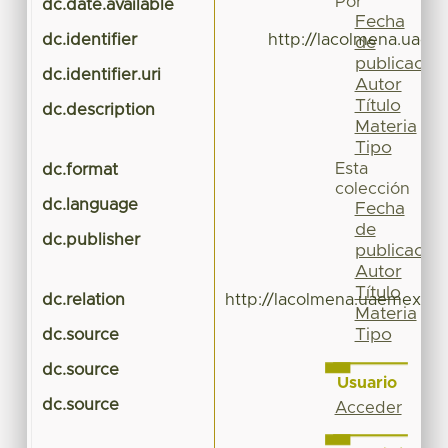
Por
dc.date.available
Fecha
dc.identifier
http://lacolmena.uaem
de
publicación
dc.identifier.uri
Autor
Título
dc.description
Materia
Tipo
Esta
dc.format
colección
dc.language
Fecha
de
dc.publisher
publicación
Autor
Título
dc.relation
http://lacolmena.uaemex.mx
Materia
Tipo
dc.source
dc.source
Usuario
dc.source
Acceder