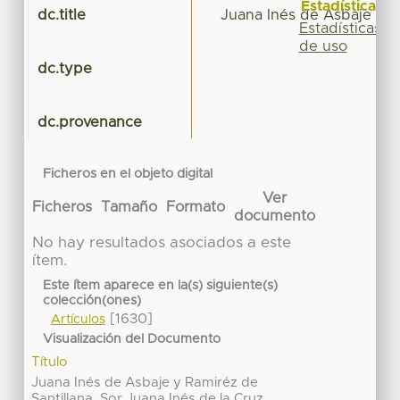
Estadísticas
dc.title
Juana Inés de Asbaje y Ra
Estadísticas
de uso
dc.type
dc.provenance
Ficheros en el objeto digital
Ver
Ficheros
Tamaño
Formato
documento
No hay resultados asociados a este
ítem.
Este ítem aparece en la(s) siguiente(s)
colección(ones)
[1630]
Artículos
Visualización del Documento
Título
Juana Inés de Asbaje y Ramiréz de
Santillana. Sor Juana Inés de la Cruz