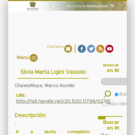
Contacto
Menú
Buscar
en RI
Silvia Marta Ligini Vassolo
ChavezMaya, Marco Aurelio
Buscar 
URI:
http://hdl.handle.net/20.500.11799/62391
Esta colecció
Descripción:
Buscar
-
en RI
Ir a texto completo: