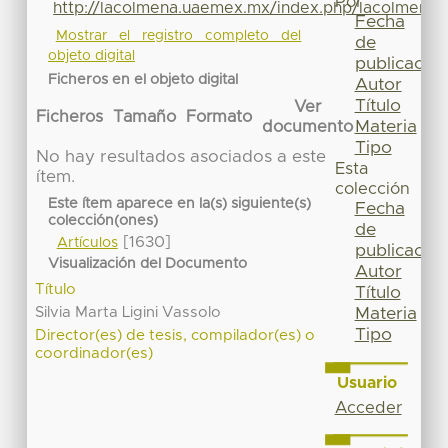
Por
http://lacolmena.uaemex.mx/index.php/lacolmena/
Fecha
Mostrar el registro completo del
de
objeto digital
publicación
Ficheros en el objeto digital
Autor
Título
Ver
Ficheros
Tamaño
Formato
Materia
documento
Tipo
No hay resultados asociados a este
Esta
ítem.
colección
Este ítem aparece en la(s) siguiente(s)
Fecha
colección(ones)
de
[1630]
Artículos
publicación
Visualización del Documento
Autor
Título
Título
Silvia Marta Ligini Vassolo
Materia
Tipo
Director(es) de tesis, compilador(es) o
coordinador(es)
Usuario
Acceder