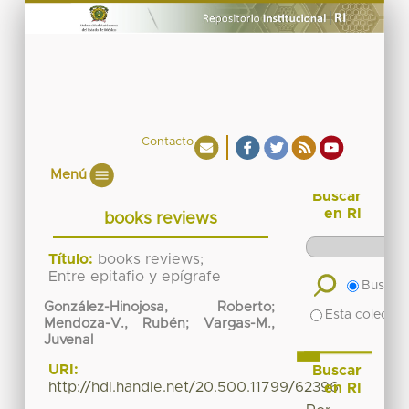
Contacto
Menú
Buscar
en RI
books reviews
Título:
books reviews;
Entre epitafio y epígrafe
Buscar 
González-Hinojosa, Roberto;
Esta colecció
Mendoza-V., Rubén; Vargas-M.,
Juvenal
URI:
Buscar
http://hdl.handle.net/20.500.11799/62396
en RI