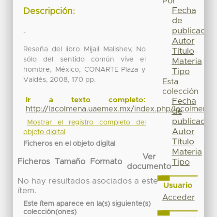
Por
Fecha
Descripción:
de
publicación
-
Autor
Reseña del libro Mijail Malishev, No
Título
sólo del sentido común vive el
Materia
hombre, México, CONARTE-Plaza y
Tipo
Valdés, 2008, 170 pp.
Esta
colección
Ir a texto completo:
Fecha
http://lacolmena.uaemex.mx/index.php/lacolmena/a
de
publicación
Mostrar el registro completo del
Autor
objeto digital
Título
Ficheros en el objeto digital
Materia
Ver
Ficheros
Tamaño
Formato
Tipo
documento
No hay resultados asociados a este
Usuario
ítem.
Acceder
Este ítem aparece en la(s) siguiente(s)
colección(ones)