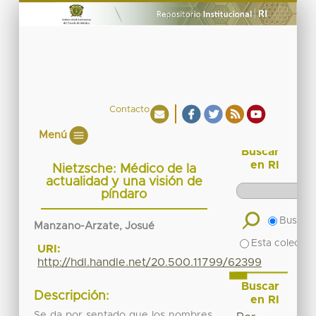
Contacto
Menú
Buscar
en RI
Nietzsche: Médico de la
actualidad y una visión de
píndaro
Buscar 
Manzano-Arzate, Josué
Esta colecció
URI:
http://hdl.handle.net/20.500.11799/62399
Buscar
Descripción:
en RI
Se da por sentado que los nombres