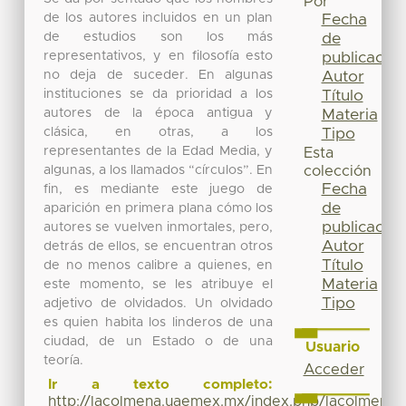
Por
de los autores incluidos en un plan
Fecha
de estudios son los más
de
representativos, y en filosofía esto
publicación
no deja de suceder. En algunas
Autor
instituciones se da prioridad a los
Título
autores de la época antigua y
Materia
clásica, en otras, a los
Tipo
representantes de la Edad Media, y
Esta
algunas, a los llamados “círculos”. En
colección
Fecha
fin, es mediante este juego de
de
aparición en primera plana cómo los
publicación
autores se vuelven inmortales, pero,
Autor
detrás de ellos, se encuentran otros
Título
de no menos calibre a quienes, en
Materia
este momento, se les atribuye el
Tipo
adjetivo de olvidados. Un olvidado
es quien habita los linderos de una
ciudad, de un Estado o de una
Usuario
teoría.
Acceder
Ir a texto completo:
http://lacolmena.uaemex.mx/index.php/lacolmena/a