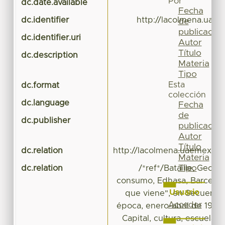
Por
dc.date.available
Fecha
dc.identifier
http://lacolmena.uae
de
publicación
dc.identifier.uri
Autor
Título
dc.description
Materia
Tipo
Esta
dc.format
colección
dc.language
Fecha
de
dc.publisher
publicación
Autor
Título
dc.relation
http://lacolmena.uaemex.mx
Materia
Tipo
dc.relation
/*ref*/Bataille, Georg
consumo, Edhasa, Barcelona,
Usuario
que viene", en Secuencia.
Acceder
época, enero-abril de 1995, 
Capital, cultura, escuela 