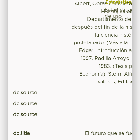
Estadísticas
Albert, Obras completas, En
Estadísticas
Michel, La escri
de uso
Departamento de Histo
después del fin de la histor
la ciencia históric
proletariado. (Más allá del
Edgar, Introducción al p
1997. Padilla Arroyo, Lu
1983, (Tesis prof
Economía). Stern, Alfred,
valores, Editoria
dc.source
dc.source
dc.source
dc.title
El futuro que se fue, e