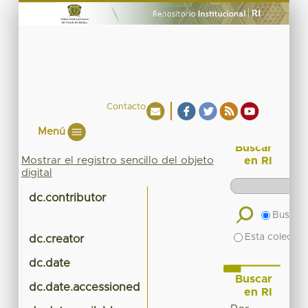
Contacto
Menú
Buscar
Mostrar el registro sencillo del objeto
en RI
digital
dc.contributor
Buscar 
Esta colecció
dc.creator
dc.date
Buscar
dc.date.accessioned
en RI